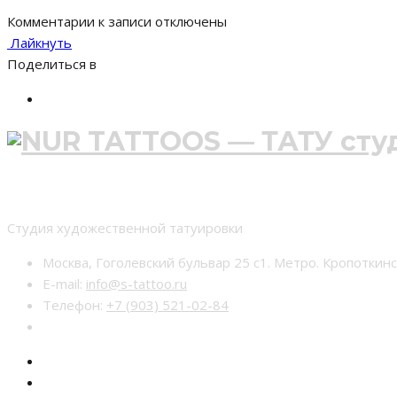
Комментарии
к записи
отключены
Лайкнуть
Поделиться в
Студия тату nur-tattoo
Студия художественной татуировки
Москва, Гоголевский бульвар 25 с1. Метро. Кропоткин
E-mail:
info@s-tattoo.ru
Телефон:
+7 (903) 521-02-84