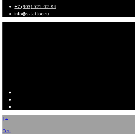
+7 (903) 521-02-84
info@s-tattoo.ru
14
Сен