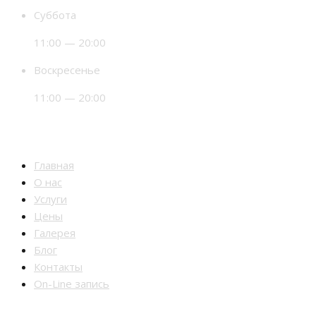
Суббота
11:00 — 20:00
Воскресенье
11:00 — 20:00
Разделы
Главная
О нас
Услуги
Цены
Галерея
Блог
Контакты
On-Line запись