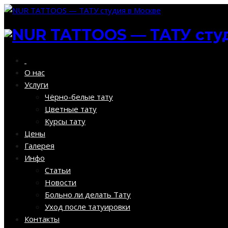
О нас
Услуги
Чёрно-белые тату
Цветные тату
Курсы тату
Цены
Галерея
Инфо
Статьи
Новости
Больно ли делать Тату
Уход после татуировки
Контакты