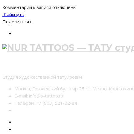
Комментарии
к записи
отключены
Лайкнуть
Поделиться в
Студия тату nur-tattoo
Студия художественной татуировки
Москва, Гоголевский бульвар 25 с1. Метро. Кропоткин
E-mail:
info@s-tattoo.ru
Телефон:
+7 (903) 521-02-84