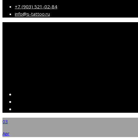
+7 (903) 521-02-84
info@s-tattoo.ru
03
Авг