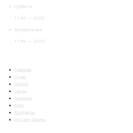
Суббота
11:00 — 20:00
Воскресенье
11:00 — 20:00
Разделы
Главная
О нас
Услуги
Цены
Галерея
Блог
Контакты
On-Line запись