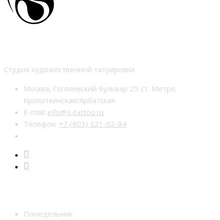
Студия тату nur-tattoo
Студия художественной татуировки
Москва, Гоголевский бульвар 25 с1. Метро.
Кропоткинская/Арбатская
E-mail:
info@s-tattoo.ru
Телефон:
+7 (903) 521-02-84
Время работы
Понедельник