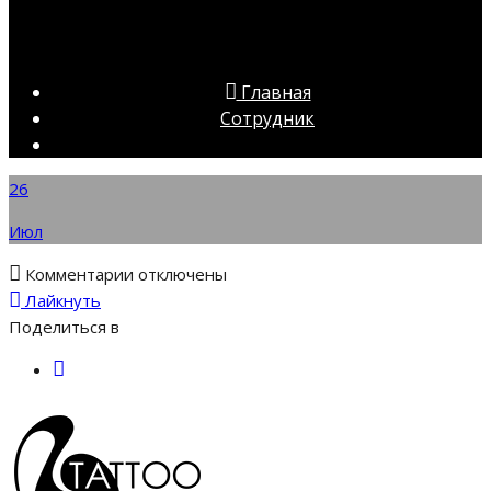
Главная
Сотрудник
26
Июл
к
Комментарии
отключены
записи
Лайкнуть
Поделиться в