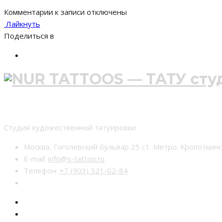
Комментарии
к записи
отключены
Лайкнуть
Поделиться в
Студия тату nur-tattoo
Студия художественной татуировки
Москва, Гоголевский бульвар 25 с1. Метро. Кропоткин
E-mail:
info@s-tattoo.ru
Телефон:
+7 (903) 521-02-84