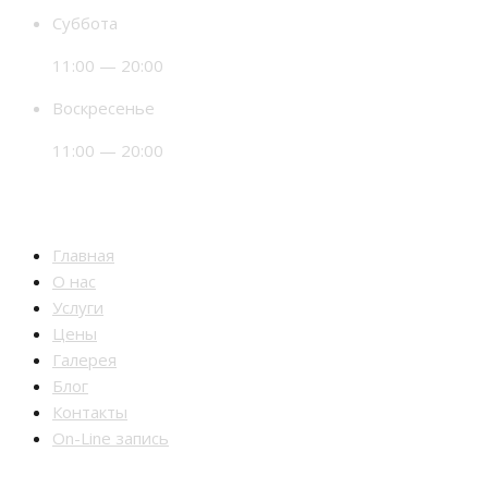
Суббота
11:00 — 20:00
Воскресенье
11:00 — 20:00
Разделы
Главная
О нас
Услуги
Цены
Галерея
Блог
Контакты
On-Line запись