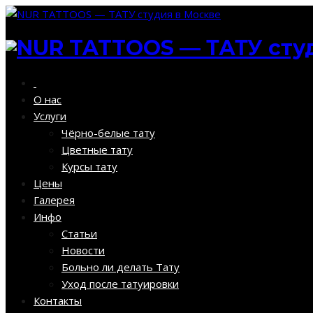
О нас
Услуги
Чёрно-белые тату
Цветные тату
Курсы тату
Цены
Галерея
Инфо
Статьи
Новости
Больно ли делать Тату
Уход после татуировки
Контакты