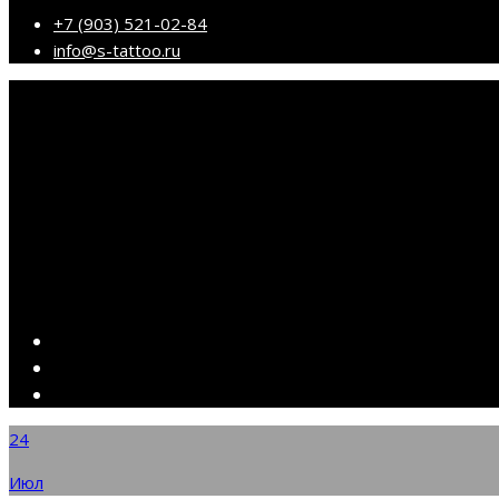
+7 (903) 521-02-84
info@s-tattoo.ru
24
Июл