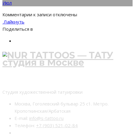
Июл
Комментарии
к записи
отключены
Лайкнуть
Поделиться в
Студия тату nur-tattoo
Студия художественной татуировки
Москва, Гоголевский бульвар 25 с1. Метро.
Кропоткинская/Арбатская
E-mail:
info@s-tattoo.ru
Телефон:
+7 (903) 521-02-84