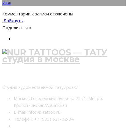
Июл
Комментарии
к записи
отключены
Лайкнуть
Поделиться в
Студия тату nur-tattoo
Студия художественной татуировки
Москва, Гоголевский бульвар 25 с1. Метро.
Кропоткинская/Арбатская
E-mail:
info@s-tattoo.ru
Телефон:
+7 (903) 521-02-84