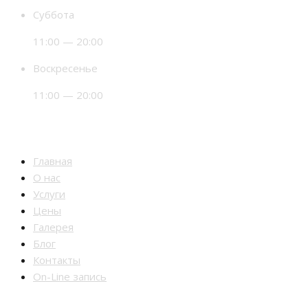
Суббота
11:00 — 20:00
Воскресенье
11:00 — 20:00
Разделы
Главная
О нас
Услуги
Цены
Галерея
Блог
Контакты
On-Line запись