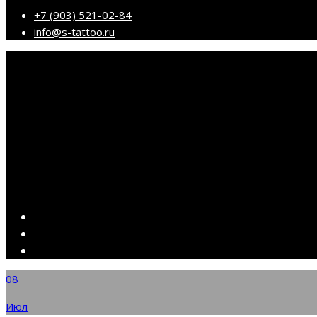
+7 (903) 521-02-84
info@s-tattoo.ru
08
Июл