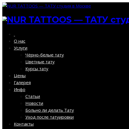
О нас
Услуги
Чёрно-белые тату
Цветные тату
Курсы тату
Цены
Галерея
Инфо
Статьи
Новости
Больно ли делать Тату
Уход после татуировки
Контакты