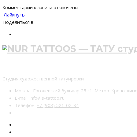
Комментарии
к записи
отключены
Лайкнуть
Поделиться в
Студия тату nur-tattoo
Студия художественной татуировки
Москва, Гоголевский бульвар 25 с1. Метро. Кропоткин
E-mail:
info@s-tattoo.ru
Телефон:
+7 (903) 521-02-84