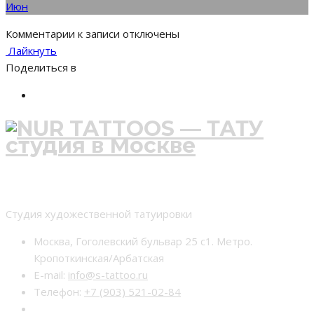
Июн
Комментарии
к записи
отключены
Лайкнуть
Поделиться в
Студия тату nur-tattoo
Студия художественной татуировки
Москва, Гоголевский бульвар 25 с1. Метро.
Кропоткинская/Арбатская
E-mail:
info@s-tattoo.ru
Телефон:
+7 (903) 521-02-84