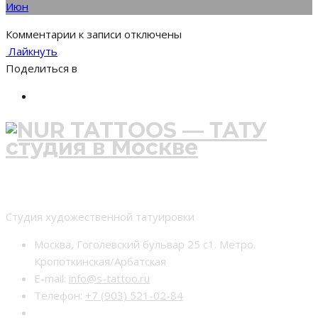
Июн
Комментарии
к записи
отключены
Лайкнуть
Поделиться в
Студия тату nur-tattoo
Студия художественной татуировки
Москва, Гоголевский бульвар 25 с1. Метро.
Кропоткинская/Арбатская
E-mail:
info@s-tattoo.ru
Телефон:
+7 (903) 521-02-84