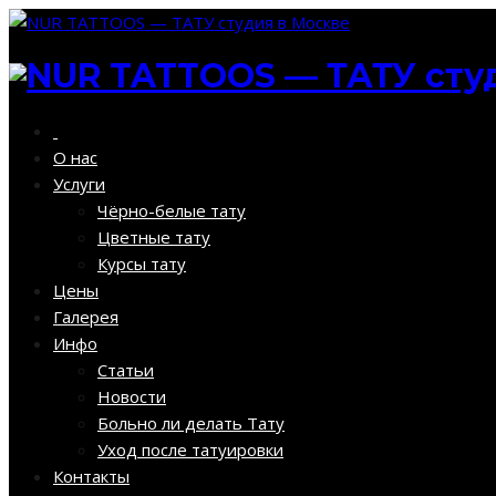
О нас
Услуги
Чёрно-белые тату
Цветные тату
Курсы тату
Цены
Галерея
Инфо
Статьи
Новости
Больно ли делать Тату
Уход после татуировки
Контакты