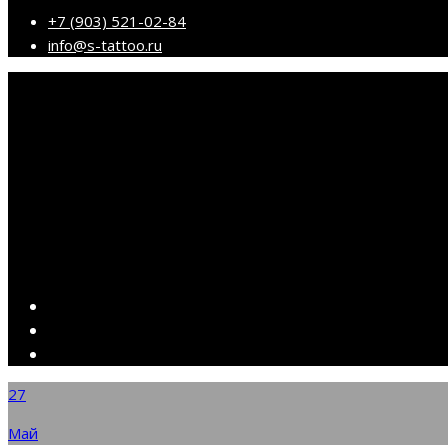
+7 (903) 521-02-84
info@s-tattoo.ru
27
Май