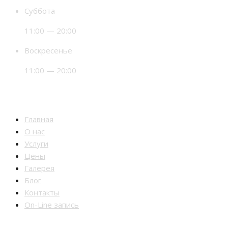
Суббота
11:00 — 20:00
Воскресенье
11:00 — 20:00
Разделы
Главная
О нас
Услуги
Цены
Галерея
Блог
Контакты
On-Line запись