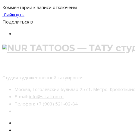
Комментарии
к записи
отключены
Лайкнуть
Поделиться в
Студия тату nur-tattoo
Студия художественной татуировки
Москва, Гоголевский бульвар 25 с1. Метро. Кропоткин
E-mail:
info@s-tattoo.ru
Телефон:
+7 (903) 521-02-84