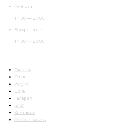
Суббота
11:00 — 20:00
Воскресенье
11:00 — 20:00
Разделы
Главная
О нас
Услуги
Цены
Галерея
Блог
Контакты
On-Line запись