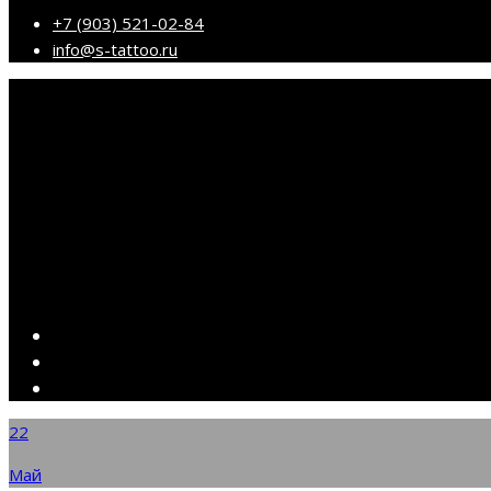
+7 (903) 521-02-84
info@s-tattoo.ru
22
Май