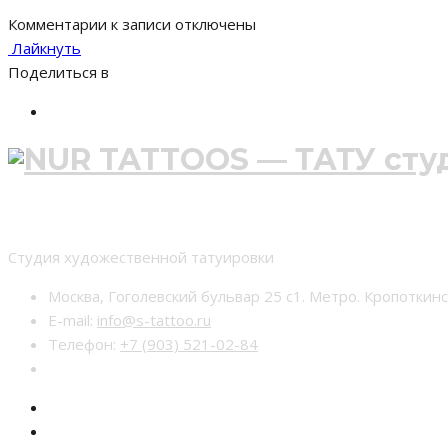
Комментарии
к записи
отключены
Лайкнуть
Поделиться в
Студия тату nur-tattoo
Студия художественной татуировки
Москва, Гоголевский бульвар 25 с1. Метро. Кропоткин
E-mail:
info@s-tattoo.ru
Телефон:
+7 (903) 521-02-84