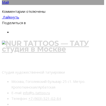
Май
к
Комментарии
отключены
записи
Лайкнуть
Поделиться в
Студия тату nur-tattoo
Студия художественной татуировки
Москва, Гоголевский бульвар 25 с1. Метро.
Кропоткинская/Арбатская
E-mail:
info@s-tattoo.ru
Телефон:
+7 (903) 521-02-84