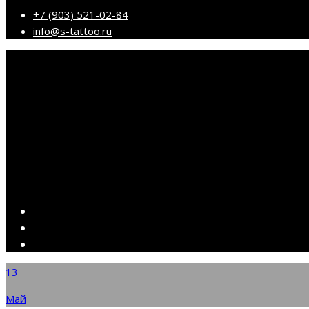
+7 (903) 521-02-84
info@s-tattoo.ru
13
Май