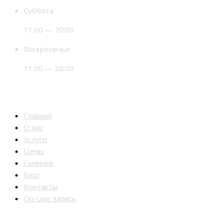
Суббота
11:00 — 20:00
Воскресенье
11:00 — 20:00
Разделы
Главная
О нас
Услуги
Цены
Галерея
Блог
Контакты
On-Line запись