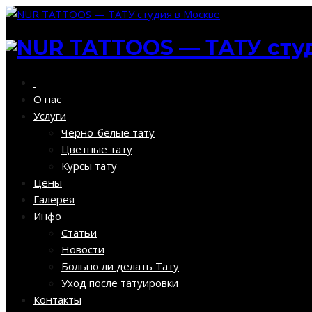
О нас
Услуги
Чёрно-белые тату
Цветные тату
Курсы тату
Цены
Галерея
Инфо
Статьи
Новости
Больно ли делать Тату
Уход после татуировки
Контакты