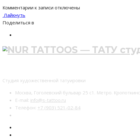
Комментарии
к записи
отключены
Лайкнуть
Поделиться в
Студия тату nur-tattoo
Студия художественной татуировки
Москва, Гоголевский бульвар 25 с1. Метро. Кропоткин
E-mail:
info@s-tattoo.ru
Телефон:
+7 (903) 521-02-84