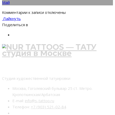
Май
Комментарии
к записи
отключены
Лайкнуть
Поделиться в
Студия тату nur-tattoo
Студия художественной татуировки
Москва, Гоголевский бульвар 25 с1. Метро.
Кропоткинская/Арбатская
E-mail:
info@s-tattoo.ru
Телефон:
+7 (903) 521-02-84