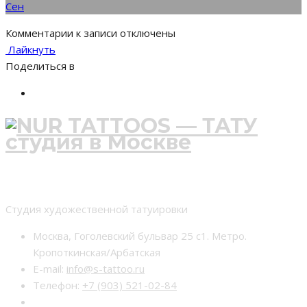
Сен
Комментарии
к записи
отключены
Лайкнуть
Поделиться в
Студия тату nur-tattoo
Студия художественной татуировки
Москва, Гоголевский бульвар 25 с1. Метро.
Кропоткинская/Арбатская
E-mail:
info@s-tattoo.ru
Телефон:
+7 (903) 521-02-84