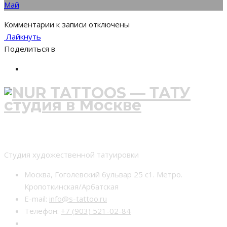
Май
Комментарии
к записи
отключены
Лайкнуть
Поделиться в
Студия тату nur-tattoo
Студия художественной татуировки
Москва, Гоголевский бульвар 25 с1. Метро.
Кропоткинская/Арбатская
E-mail:
info@s-tattoo.ru
Телефон:
+7 (903) 521-02-84